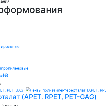
вания
моформования
вые
талат (APET, RPET, PET-GAG)