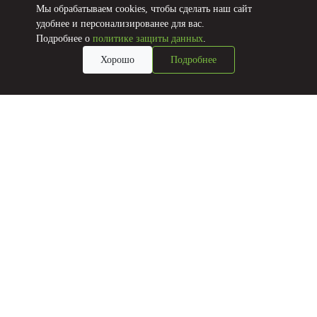
Мы обрабатываем cookies, чтобы сделать наш сайт
Адрес офиса: 105005,
Москва, наб.
удобнее и персонализированее для вас.
Академика Туполева,
Подробнее о
политике защиты данных
.
д.15, стр. 22, БЦ
Хорошо
Подробнее
Туполев Плаза 2, 6-й
этаж
Адрес склада: МО, г.
Дзержинский, ул.
Энергетиков, д.22,
корпус 2
Телефон/Факс:
8 (495) 308-90-10
,
8 (495) 775-65-45
www.trial-market.ru
Посмотреть на карте
Мистерия
МО, г.
Долгопрудный,
Промышленный
проезд, 10