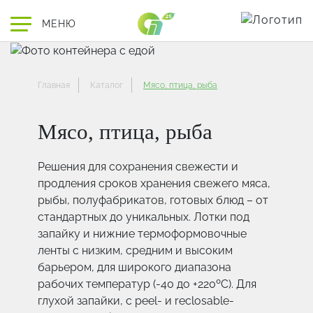
МЕНЮ
О ПолиЭР
Гибкие пл
Новости к
Качество
Миссия
Медицина 
Видеопрез
Экологиче
Главная
Каталог
Мясо, птица, рыба
География
Контейнер
СМИ о нас
Промышлен
Мясо, птица, рыба
История
Контейнер
Вебинары
Энергоэфф
Стаканы, к
Социальна
Решения для сохранения свежести и
продления сроков хранения свежего мяса,
Контейнер
Благотвор
рыбы, полуфабрикатов, готовых блюд – от
Ленты для
стандартных до уникальных. Лотки под
запайку и нижние термоформовочные
Проектиро
ленты с низким, средним и высоким
барьером, для широкого диапазона
рабочих температур (-40 до +220ºС). Для
глухой запайки, с peel- и reclosable-