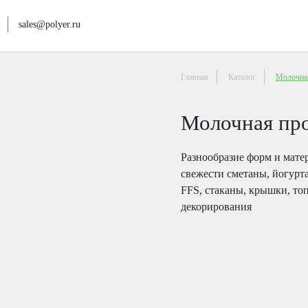
sales@polyer.ru
Главная
Каталог
Молочна
Молочная пр
Разнообразие форм и мате
свежести сметаны, йогурта
FFS, стаканы, крышки, то
декорирования