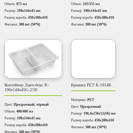
Объем:
875 мл
Объем:
245/555 мл
Размер:
190х144х45 мм
Размер:
190х144х45 мм
Размер короба:
450х380х410
Размер короба:
450х380х410
Фасовка:
300 шт (50*6)
Фасовка:
300 шт (50*6)
Контейнер Ланч-бокс K-
Крышка PET K-1914K
190x144x45G-2/50
Материал:
PET
Цвет:
Прозрачный, чёрный
Цвет:
Прозрачный
Объем:
400/400 мл
Размер:
196,4х150х12(16) мм
Размер:
190х144х45 мм
Размер короба:
450х380х410
Размер короба:
450х380х410
Фасовка:
300 шт (50*6)
Фасовка:
300 шт (50*6)