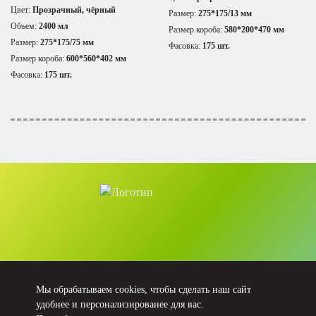
Цвет:
Прозрачный, чёрный
Размер:
275*175/13 мм
Объем:
2400 мл
Размер короба:
580*200*470 мм
Размер:
275*175/75 мм
Фасовка:
175 шт.
Размер короба:
600*560*402 мм
Фасовка:
175 шт.
Тел.: +7 (495) 741-44-46
Мы обрабатываем cookies, чтобы сделать наш сайт
удобнее и персонализированее для вас.
E-mail: sales@polyer.ru