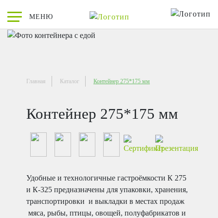
МЕНЮ
О ПолиЭР
Гибкие пле
Новости ко
Качество
Миссия
Медицина и
Видеопрезе
Экологическ
География д
Контейнеры
СМИ о нас
Промышленн
Главная
Каталог
Контейнер 275*175 мм
История
Контейнеры
Вебинары
Энергоэффе
Контейнер 275*175 мм
Стаканы, к
Социальная
Контейнеры
Благотвори
Ленты для 
Проектиров
Удобные и технологичные гастроёмкости К 275
и К-325 предназначены для упаковки, хранения,
транспортировки и выкладки в местах продаж
мяса, рыбы, птицы, овощей, полуфабрикатов и